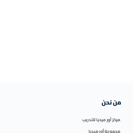
من نحن
مركز أور ميديا للتدريب
مجموعة أور ميديا