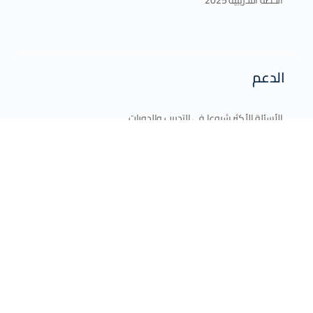
الخطة التدريبية 2025
الدعم
الأسئلة الأكثر شيوعا في التدريب والدورات
شروحات استخدام الموقع
المقالات
اتصل بنا